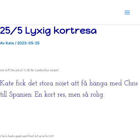
Hoppa
till
innehåll
25/5 Lyxig kortresa
Av
Kate
/
2023-05-25
We left the job at 11.30 for Landvetter airport
Kate fick det stora nöjet att få hänga med Chris
till Spanien. En kort res, men så rolig.
Chris had a good card that let us in to VIP