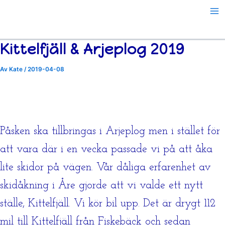
Hoppa
till
innehåll
Kittelfjäll & Arjeplog 2019
Av
Kate
/
2019-04-08
Påsken ska tillbringas i Arjeplog men i stället för
att vara där i en vecka passade vi på att åka
lite skidor på vägen. Vår dåliga erfarenhet av
skidåkning i Åre gjorde att vi valde ett nytt
ställe, Kittelfjäll. Vi kör bil upp. Det är drygt 112
mil till Kittelfjäll från Fiskebäck och sedan