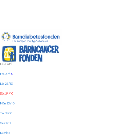
DATUM
Fre 27/1
0
Lör 28/10
Sön 29/10
Mån 30/10
Tis 31/10
Ons 1/11
Resplan