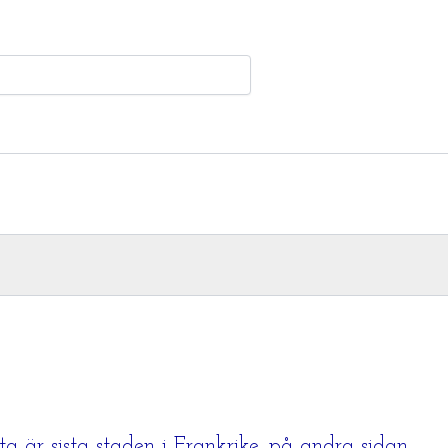
ta är sista staden i Frankrike, på andra sidan