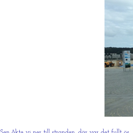
Sen åkte vi ner till stranden, där var det fullt ös.