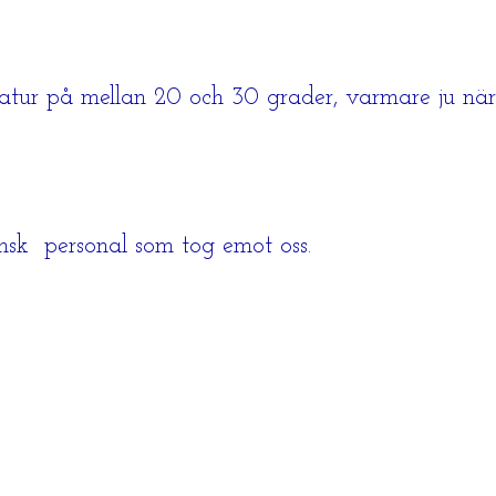
eratur på mellan 20 och 30 grader, varmare ju n
nsk personal som tog emot oss.
.