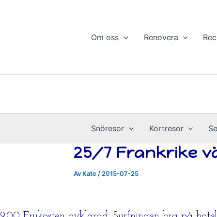
Hoppa
till
innehåll
Om oss
Renovera
Rec
Snöresor
Kortresor
Se
25/7 Frankrike väs
Av
Kate
/
2015-07-25
9.00 Frukosten avklarad. Surfningen bra på hotell