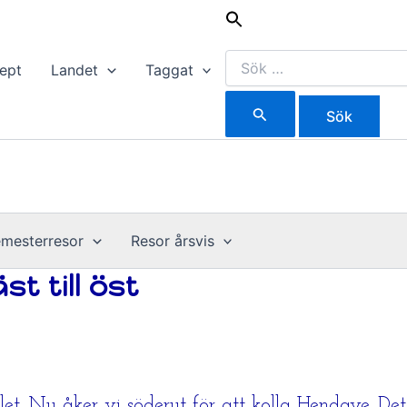
Sök
efter:
ept
Landet
Taggat
mesterresor
Resor årsvis
t till öst
et. Nu åker vi söderut för att kolla Hendaye. Det