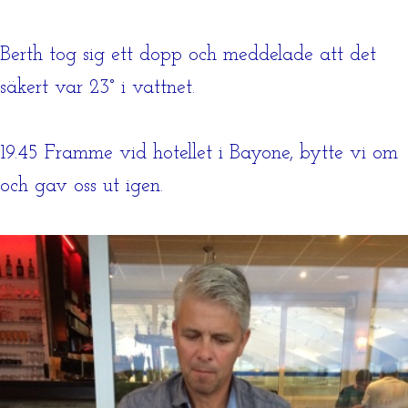
Berth tog sig ett dopp och meddelade att det
säkert var 23° i vattnet.
19.45 Framme vid hotellet i Bayone, bytte vi om
och gav oss ut igen.