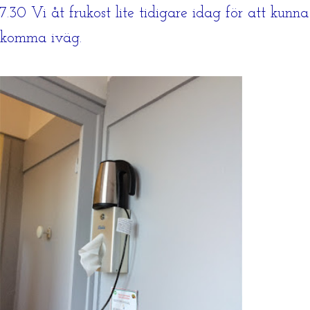
7.30 Vi åt frukost lite tidigare idag för att kunna
komma iväg.