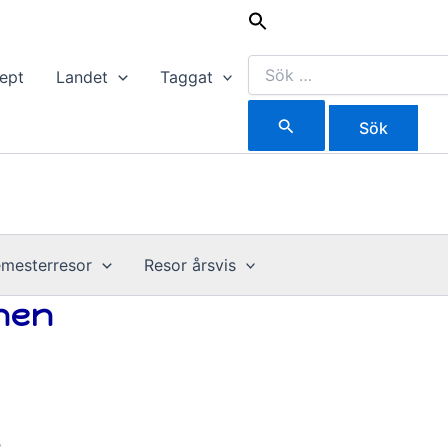
Sök
efter:
ept
Landet
Taggat
mesterresor
Resor årsvis
anen