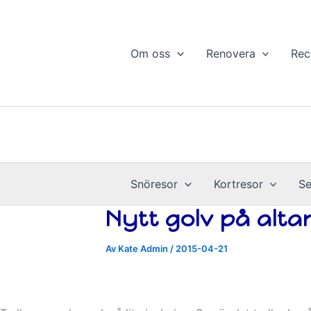
Hoppa
till
innehåll
Om oss
Renovera
Rec
Snöresor
Kortresor
Se
Nytt golv på alt
Av
Kate Admin
/
2015-04-21