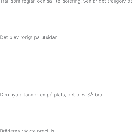
Trall som reglar, och så lite isolering. Sen är det trallgolv p
Det blev rörigt på utsidan
Den nya altandörren på plats, det blev SÅ bra
Bräderna räckte preciiiis