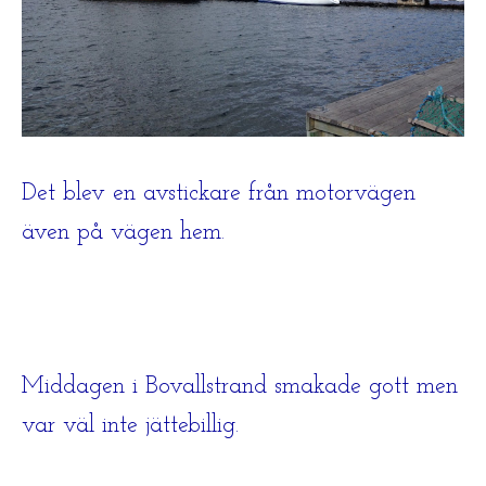
Det blev en avstickare från motorvägen
även på vägen hem.
Middagen i Bovallstrand smakade gott men
var väl inte jättebillig.