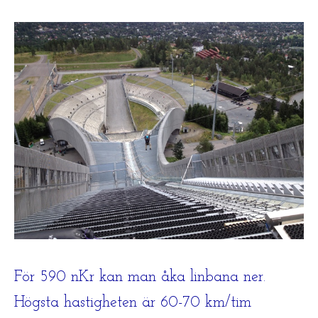
För 590 nKr kan man åka linbana ner.
Högsta hastigheten är 60-70 km/tim