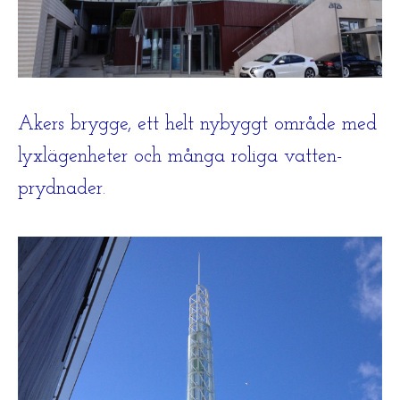
Akers brygge, ett helt nybyggt område med
lyxlägenheter och många roliga vatten-
prydnader.