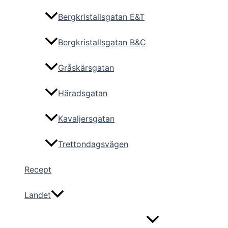
Bergkristallsgatan E&T
Bergkristallsgatan B&C
Gråskärsgatan
Häradsgatan
Kavaljersgatan
Trettondagsvägen
Recept
Landet