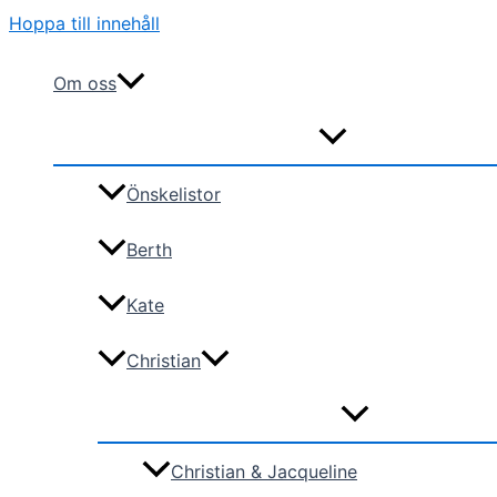
Hoppa till innehåll
Om oss
Önskelistor
Berth
Kate
Christian
Christian & Jacqueline