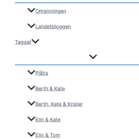
Omgivningen
Landetbloggen
Taggat
Plåtis
Berth & Kate
Berth, Kate & Krister
Elin & Kate
Elin & Tom