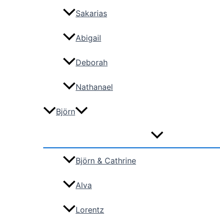
Sakarias
Abigail
Deborah
Nathanael
Björn
Björn & Cathrine
Alva
Lorentz