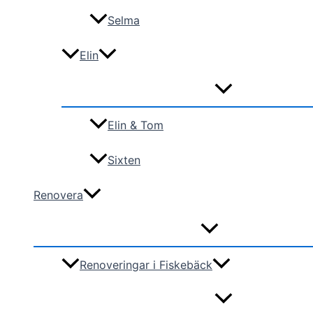
Selma
Elin
Elin & Tom
Sixten
Renovera
Renoveringar i Fiskebäck