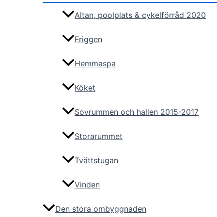
Altan, poolplats & cykelförråd 2020
Friggen
Hemmaspa
Köket
Sovrummen och hallen 2015-2017
Storarummet
Tvättstugan
Vinden
Den stora ombyggnaden