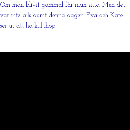
Om man blivit gammal får man sitta. Men det
var inte alls dumt denna dagen. Eva och Kate
ser ut att ha kul ihop.