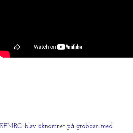
REMBO blev öknamnet på grabben med