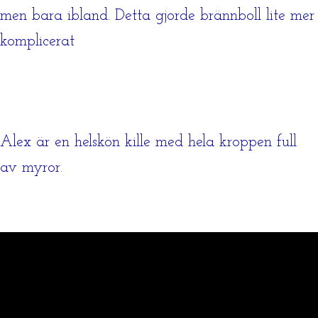
men bara ibland. Detta gjorde brännboll lite mer
komplicerat
Alex är en helskön kille med hela kroppen full
av myror.