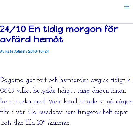
Hoppa
till
innehåll
24/10 En tidig morgon för
avfärd hemåt
Av
Kate Admin
/
2010-10-24
Dagarna går fort och hemfärden avgick tidigt kl
0645 vilket betydde tidigt i säng dagen innan
för att orka med. Varje kväll tittade vi på någon
film i vår lilla resedator som fungerar helt super
trots den lilla 10″ skärmen.