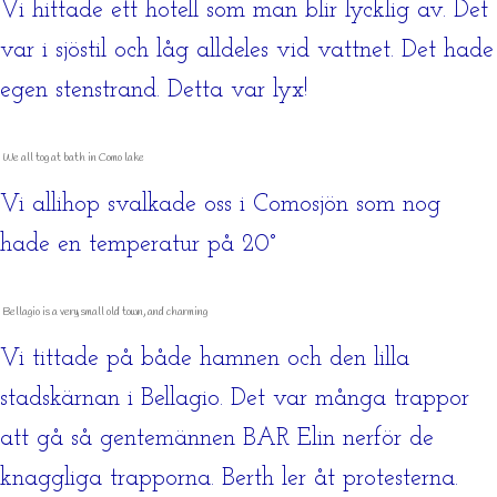
Vi hittade ett hotell som man blir lycklig av. Det
var i sjöstil och låg alldeles vid vattnet. Det hade
egen stenstrand. Detta var lyx!
We all tog at bath in Como lake
Vi allihop svalkade oss i Comosjön som nog
hade en temperatur på 20°
Bellagio is a very small old town, and charming
Vi tittade på både hamnen och den lilla
stadskärnan i Bellagio. Det var många trappor
att gå så gentemännen BAR Elin nerför de
knaggliga trapporna. Berth ler åt protesterna.