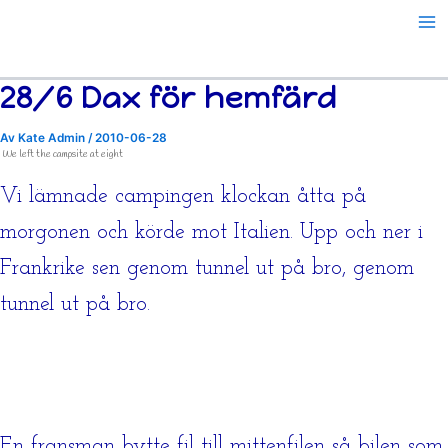
Hoppa
till
innehåll
28/6 Dax för hemfärd
Av
Kate Admin
/
2010-06-28
We left the campsite at eight
Vi lämnade campingen klockan åtta på
morgonen och körde mot Italien. Upp och ner i
Frankrike sen genom tunnel ut på bro, genom
tunnel ut på bro.
En fransman bytte fil till mittenfilen så bilen som