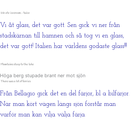
We ate icecream.- twice
Vi åt glass, det var gott. Sen gick vi ner från
stadskärnan till hamnen och så tog vi en glass,
det var gott! Italien har världens godaste glass!!!
Mountains steep to the lake
Höga berg stupade brant ner mot sjön
There was a lot of ferries
Från Bellagio gick det en del färjor, bl a bilfärjor.
När man kört vägen längs sjön förstår man
varför man kan vilja välja färja.