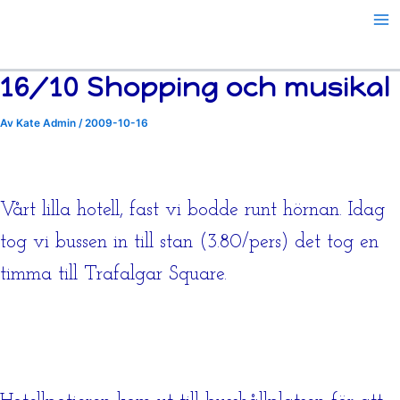
Resor
Hoppa
årsvis
till
innehåll
16/10 Shopping och musikal
Av
Kate Admin
/
2009-10-16
Vårt lilla hotell, fast vi bodde runt hörnan. Idag
tog vi bussen in till stan (3.80/pers) det tog en
timma till Trafalgar Square.