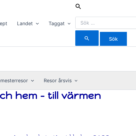
Sök
efter:
ept
Landet
Taggat
mesterresor
Resor årsvis
och hem – till värmen