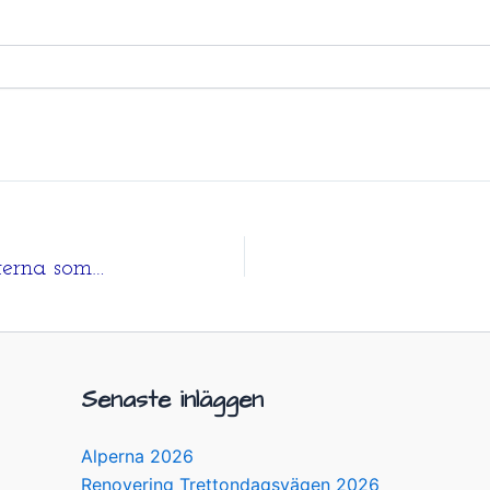
19/8 Västerut och de sevärdigheterna som fanns där
Senaste inläggen
Alperna 2026
Renovering Trettondagsvägen 2026