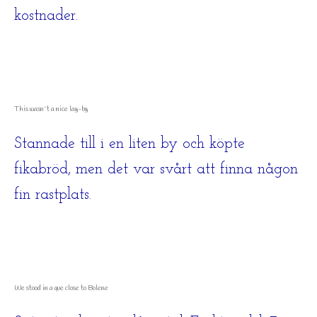
kostnader.
This wasn´t a nice lay-by
Stannade till i en liten by och köpte
fikabröd, men det var svårt att finna någon
fin rastplats.
We stood in a que close to Bolene