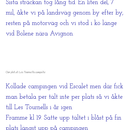
Sista sträckan tog lång tid. En liten del, 7
mil, åkte vi på landsväg genom by efter by,
resten på motorväg och vi stod i kö länge
vid Bolene nära Avignon.
Our plot at Les Tournells campsite
Kollade campingen vid Escalet men där fick
man betala per tält inte per plats så vi åkte
till Les Tournells i år igen.
Framme kl 19. Satte upp tältet i blåst på fin
plats längst upp på campingen.