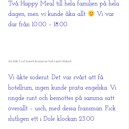
Två Happy Meal till hela familjen på hela
dagen, men vi kunde åka allt
Vi var
där från 10.00 – 18.00.
We didn´t eat so much because we had a upset stomach
Vi åkte söderut. Det var svårt att få
hotellrum, ingen kunde prata engelska. Vi
ringde runt och bemöttes på samma sätt
överallt – usch, med dessa fransmän. Fick
slutligen ett i Dole klockan 23.00.