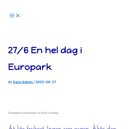
Hoppa
till
innehåll
27/6 En hel dag i
Europark
Av
Kate Admin
/
2002-06-27
Europapark, pleasurepark in south Germany