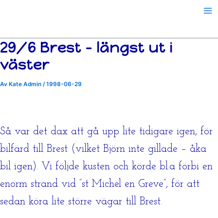
Hoppa
till
innehåll
29/6 Brest – längst ut i
väster
Av
Kate Admin
/
1998-06-29
Så var det dax att gå upp lite tidigare igen, för
bilfärd till Brest (vilket Björn inte gillade – åka
bil igen). Vi följde kusten och körde bl.a förbi en
enorm strand vid ”st Michel en Greve”, för att
sedan köra lite större vägar till Brest.