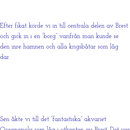
Efter fikat körde vi in till centrala delen av Brest
och gick in i en ”borg” varifrån man kunde se
den inre hamnen och alla krigsbåtar som låg
där.
Sen åkte vi till det ”fantastiska” akvariet
Oceanapolis som låg i utkanten av Brest. Det var