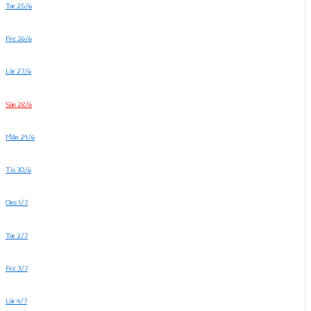
Tor 25/6
Fre 26/6
Lör 27/6
Sön 28/6
Mån 29/6
Tis 30/6
Ons 1/7
Tor 2/7
Fre 3/7
Lör 4/7