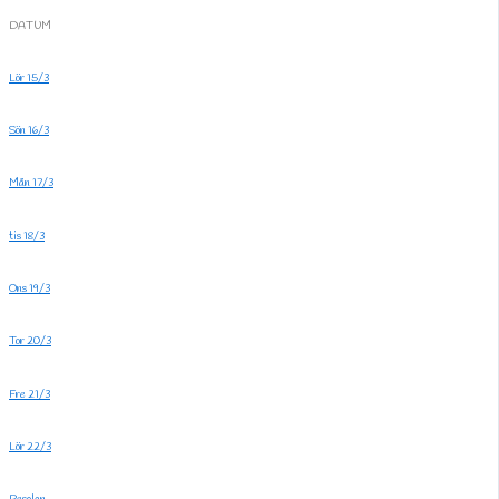
DATUM
Lör 15/3
Sön 16/3
Mån 17/3
tis 18/3
Ons 19/3
Tor 20/3
Fre 21/3
Lör 22/3