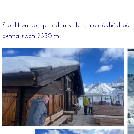
Stolsliften upp på sidan vi bor, max åkhöjd på
denna sidan 2550 m