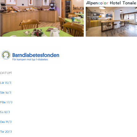
DATUM
Lör 15/3
Sön 16/3
Mån 17/3
tis 18/3
Ons 19/3
Tor 20/3