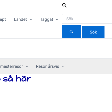
Sök
efter:
ept
Landet
Taggat
mesterresor
Resor årsvis
o så här