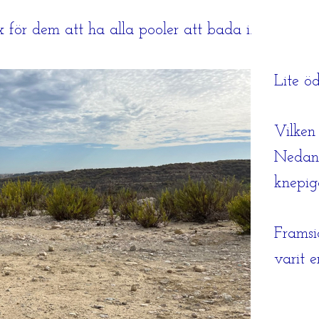
för dem att ha alla pooler att bada i.
Lite ö
Vilken
Nedanf
knepiga
Framsi
varit 