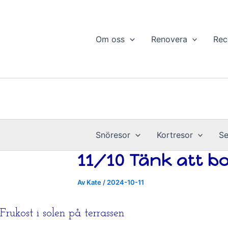
Resor
Hoppa
Årsvis
till
innehåll
Om oss
Renovera
Rec
Snöresor
Kortresor
Se
11/10 Tänk att b
Av
Kate
/
2024-10-11
Frukost i solen på terrassen