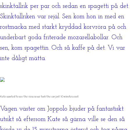
skinktallrik per par och sedan en spagetti på det.
Skinktallriken var rejäl. Sen kom hon in med en
rostmacka med starkt kryddad korvröra på och
underbart goda friterade mozarellabollar. Och
sen, kom spagettin. Och så kaffe på det. Vi var
inte dåligt mätta.
Kate wanted to see the view so we took the car just 10 minutes east
Vägen väster om Joppolo bjuder på fantastiskt
utsikt så eftersom Kate så gärna ville se den så
körde vi de 15 minutrarna österut och tog några