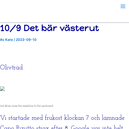
Hoppa
till
innehåll
10/9 Det bär västerut
Av
Kate
/
2023-09-10
Olivträd
We drove cross the mountain to the westcoast
Vi startade med frukost klockan 7 och lämnade
Capo Rizutto strax efter 8. Google var inte helt