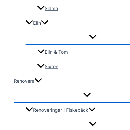
Selma
Elin
Elin & Tom
Sixten
Renovera
Renoveringar i Fiskebäck