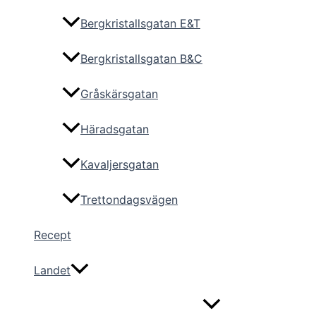
Bergkristallsgatan E&T
Bergkristallsgatan B&C
Gråskärsgatan
Häradsgatan
Kavaljersgatan
Trettondagsvägen
Recept
Landet