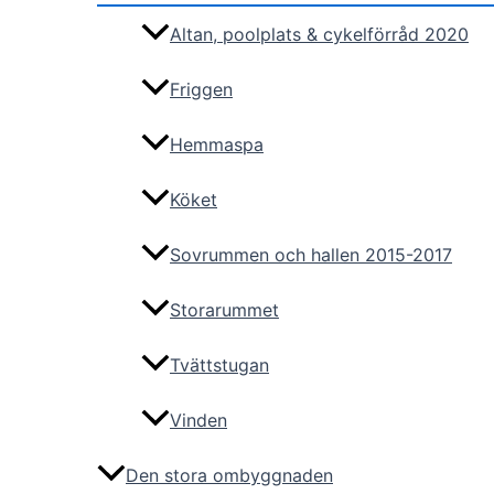
Altan, poolplats & cykelförråd 2020
Friggen
Hemmaspa
Köket
Sovrummen och hallen 2015-2017
Storarummet
Tvättstugan
Vinden
Den stora ombyggnaden