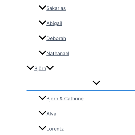
Sakarias
Abigail
Deborah
Nathanael
Björn
Björn & Cathrine
Alva
Lorentz