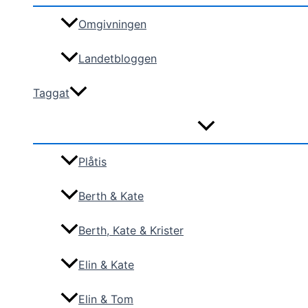
Omgivningen
Landetbloggen
Taggat
Plåtis
Berth & Kate
Berth, Kate & Krister
Elin & Kate
Elin & Tom