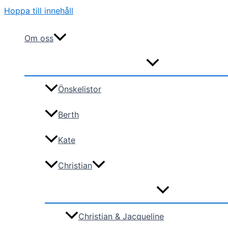
Hoppa till innehåll
Om oss
Önskelistor
Berth
Kate
Christian
Christian & Jacqueline