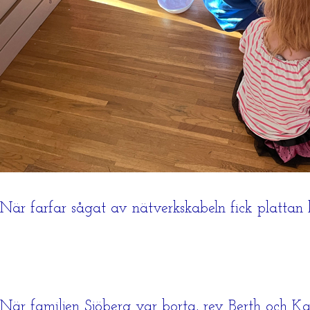
När farfar sågat av nätverkskabeln fick plattan
När familjen Sjöberg var borta, rev Berth och 