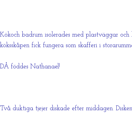
Kökoch badrum isolerades med plastväggar och kyl
köksskåpen fick fungera som skafferi i storarumme
DÅ föddes Nathanael!
Två duktiga tjejer diskade efter middagen. Disken