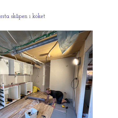
örsta skåpen i köket