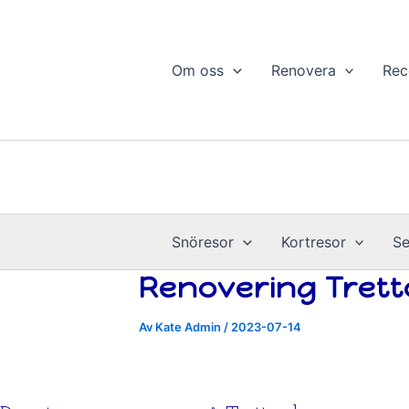
Hoppa
till
innehåll
Om oss
Renovera
Rec
Snöresor
Kortresor
Se
Renovering Tret
Av
Kate Admin
/
2023-07-14