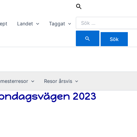
Sök
efter:
ept
Landet
Taggat
mesterresor
Resor årsvis
tondagsvägen 2023