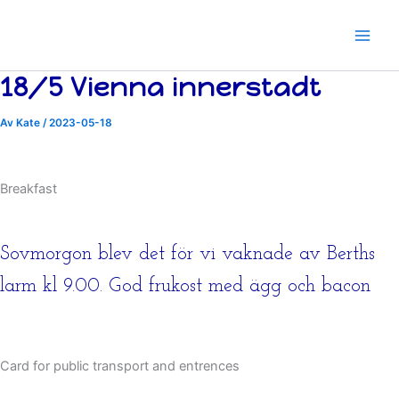
Hoppa
till
innehåll
18/5 Vienna innerstadt
Av
Kate
/
2023-05-18
Breakfast
Sovmorgon blev det för vi vaknade av Berths
larm kl 9.00. God frukost med ägg och bacon
Card for public transport and entrences