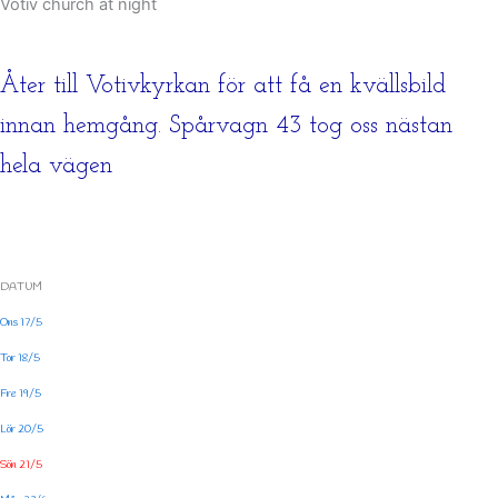
Votiv church at night
Åter till Votivkyrkan för att få en kvällsbild
innan hemgång. Spårvagn 43 tog oss nästan
hela vägen
DATUM
Ons 17/5
Tor 18/5
Fre 19/5
Lör 20/5
Sön 21/5