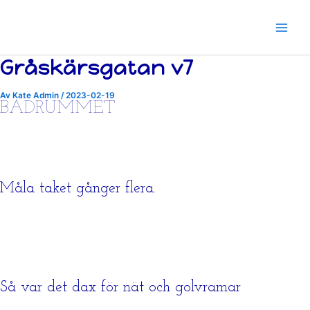
Hoppa
till
innehåll
Gråskärsgatan v7
Av
Kate Admin
/
2023-02-19
BADRUMMET
Måla taket gånger flera.
Så var det dax för nät och golvramar