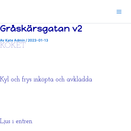
Hoppa
till
innehåll
Gråskärsgatan v2
Av
Kate Admin
/
2023-01-13
KÖKET
Kyl och frys inköpta och avklädda
Ljus i entren.