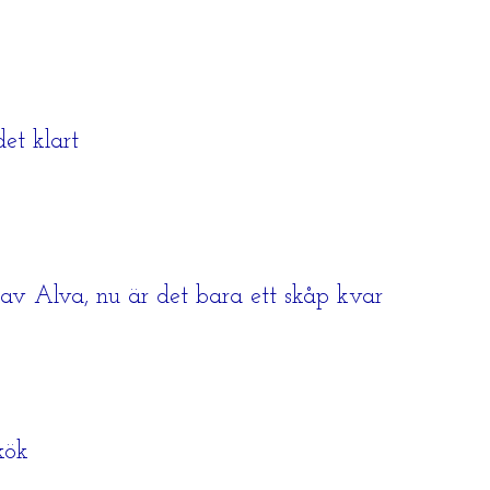
et klart
p av Alva, nu är det bara ett skåp kvar
kök