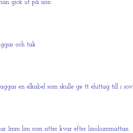
han gick ut på sjön
äggar och tak
ggas en elkabel som skulle ge tt eluttag till i s
ar 1mm lim som sitter kvar efter linoliummattan