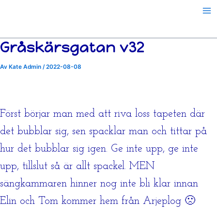
Hoppa
till
innehåll
Gråskärsgatan v32
Av
Kate Admin
/
2022-08-08
Först börjar man med att riva loss tapeten där
det bubblar sig, sen spacklar man och tittar på
hur det bubblar sig igen. Ge inte upp, ge inte
upp, tillslut så är allt spackel. MEN
sängkammaren hinner nog inte bli klar innan
Elin och Tom kommer hem från Arjeplog 🙁