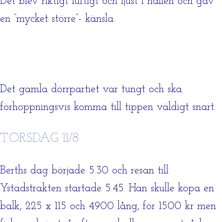
Det blev riktigt luftigt och ljust i hallen och gav
en ”mycket större”- känsla.
Det gamla dörrpartiet var tungt och ska
förhoppningsvis komma till tippen väldigt snart.
TORSDAG 11/8
Berths dag började 5.30 och resan till
Ystadstrakten startade 5.45. Han skulle köpa en
balk, 225 x 115 och 4900 lång, för 1500 kr men