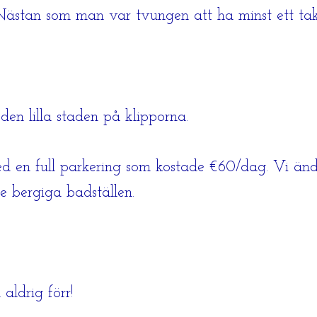
. Nästan som man var tvungen att ha minst ett tak
den lilla staden på klipporna.
ed en full parkering som kostade €60/dag. Vi änd
de bergiga badställen.
aldrig förr!