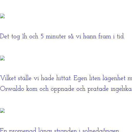
Det tog 1h och 5 minuter så vi hann fram i tid.
Vilket ställe vi hade hittat. Egen liten lägenhe
Oswaldo kom och öppnade och pratade ingelska med
En promenad längs stranden i solnedgången.