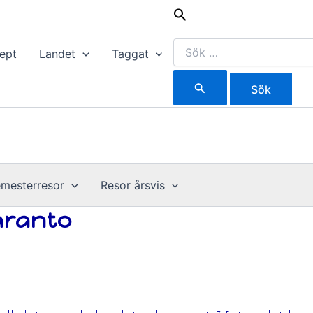
Sök
efter:
ept
Landet
Taggat
mesterresor
Resor årsvis
aranto