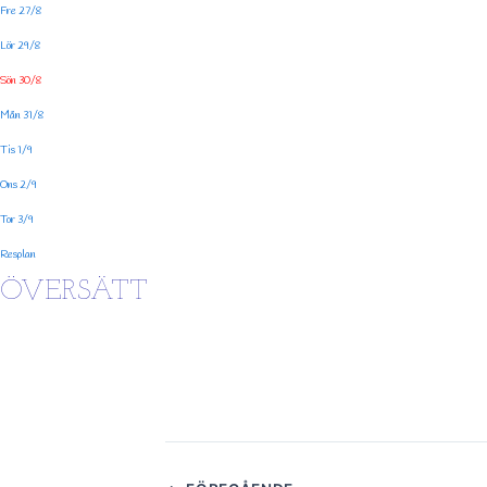
Fre 27/8
Lör 29/8
Sön 30/8
Mån 31/8
Tis 1/9
Ons 2/9
Tor 3/9
Resplan
ÖVERSÄTT