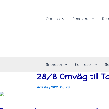
Hoppa
till
innehåll
Om oss
Renovera
Rec
Snöresor
Kortresor
Se
28/8 Omväg till T
Av
Kate
/
2021-08-28