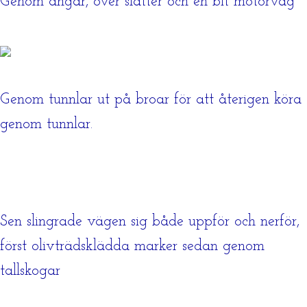
Genom ängar, över slätter och en bit motorväg
Genom tunnlar ut på broar för att återigen köra
genom tunnlar.
Sen slingrade vägen sig både uppför och nerför,
först olivträdsklädda marker sedan genom
tallskogar