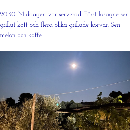
20.30: Middagen var serverad. Först lasagne sen
grillat kött och flera olika grillade korvar. Sen
melon och kaffe