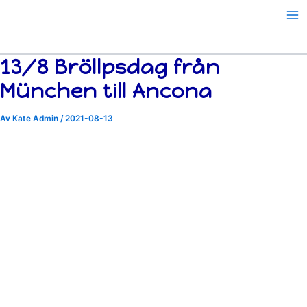
Hoppa
till
innehåll
13/8 Bröllpsdag från
München till Ancona
Av
Kate Admin
/
2021-08-13