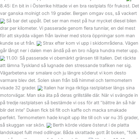
8.45: En bit in i Österrike hittade vi en bra rastplats för frukost. Det
var ganska molnigt och 19 grader. Bergen omgav oss, så vackert
Så bar det uppåt. Det ser man mest på hur mycket diesel bilen
drar per kilometer. Vi passerade genom flera tunnlar, en del mest
för att skydda vägen från laviner med stora öppningar som man
kunde se ut från.
Strax efter kom vi upp i skidområdena. Vägen
går långt ner i dalen men ändå på en bro några hundra meter upp.
11.00: Så passerade vi obemärkt gränsen till Italien. Det räckte
att lämna Tyskland så lugnade den stressande trafiken ner sig.
Vägarbetena var smalare och ju längre söderut vi kom desto
varmare blev det. Solen sken från blå himmel och termometern
visade 32 grader.
Italien har inga riktiga rastplatser längs sina
motorvägar. Man ska äta på deras grillställe där. När vi svängde in
på tredje rastplatsen så bestämde vi oss för att ”bättre än så här
blir det inte” Duken fick bli filt och kaffe och macka smakade
perfekt. Termometern hade krupit upp lite till och var nu 35 grader,
så skuggan var skön.
Berth körde vidare österut i de platta
landskapet fullt med odlingar. Båda skrattade gott åt boken, ”folk