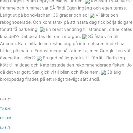
med ångest” som uppfyller bilens luftrum.
Klockan 16.40 var vi
framme och rummet var SÅ fint!! Egen ingång och egen terass.
Långt ut på bondvischan. 36 grader och sol
Vi åkte och
rekognoserade. Och kom strax på att nästa dag fick börja tidigare
för att få parkering.
En brant vandring till stranden, orkar Kates
knä det?? Det berättas det om i morgon.
Så åkte vi in till
Ancona. Kate hittade en restaurang på internet som hade fina
bilder, på maten. Endast meny på italienska, men Google kan väl
översätta – eller??
En god påläggstallrik till förrätt. Berth tog
kött till middag och Kate testade den rekommenderade fisken. Jo
då det var gott. Sen gick vi till bilen och åkte hem.
38 årig
bröllopsdag firades på ett riktigt trevligt sätt ändå.
DATUM
Tor 12/8
Fre 13/8
Lör 14/8