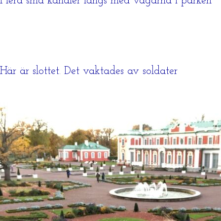
Flera små kanaler längs med vägarna i parken
Här är slottet. Det vaktades av soldater