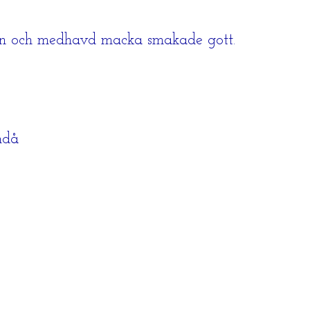
 sten och medhavd macka smakade gott.
ndå