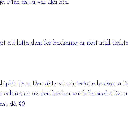
gd. Men detta var lika bra.
årt att hitta dem för backarna är näst intill täck
släplift kvar. Den åkte vi och testade backarna lä
och resten av den backen var bilfri snöfri. De a
 det då 😉