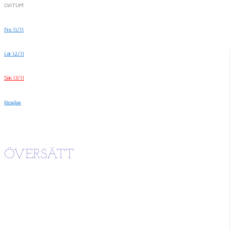
DATUM
Fre 11/11
Lör 12/11
Sön 13/11
Resplan
ÖVERSÄTT