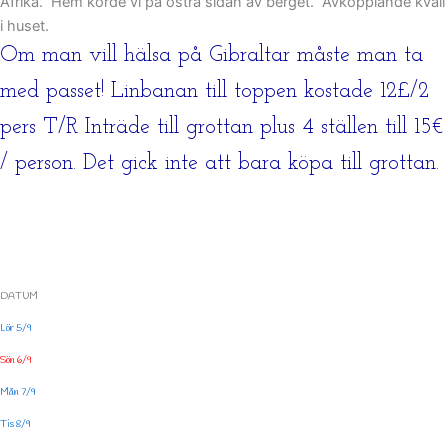
Afrika.
Hem körde vi på östra sidan av berget.
Avkopplande kväll
i huset.
Om man vill hälsa på Gibraltar måste man ta
med passet! Linbanan till toppen kostade 12£/2
pers T/R Inträde till grottan plus 4 ställen till 15€
/ person. Det gick inte att bara köpa till grottan.
DATUM
Lör 5/9
Sön 6/9
Mån 7/9
Tis 8/9