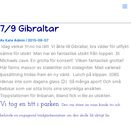
Hoppa
till
innehåll
7/9 Gibraltar
Av
Kate Admin
/
2015-09-07
Idag verkar Yr.no ha rätt
Vi åkte till Gibraltar, bra väder för utflykt
sämre för utsikt
Man har en fantastisk utsikt från toppen
St
Michaels cave. En grotta för konsert!
Vilken fantastisk grotta!!
Här fanns massor av stalaktiter och stalagniter. Med varierad
ljussättning trollas fram en ny värld.
Lunch på klippan. (OBS
räknas inte som dagens glass 😉)
Så många apor!! Och små
bebisar som var söta trots sina skrynkliga ansikten.
Toppstationen för linbanan, ibland fick vi lite av utsikten.
Vi tog en titt i parken.
Den var större än man kunde tro och
behövde en engagerad trädgårdsmästare om den skulle bli riktigt fin.