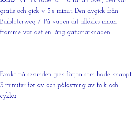
10.50
Vi fick rådet att ta färjan över, den var
gratis och gick v 5:e minut. Den avgick från
Builsloterweg 7. På vägen dit alldeles innan
framme var det en lång gatumarknaden.
Exakt på sekunden gick färjan som hade knappt
3 minuter för av och pålastning av folk och
cyklar.