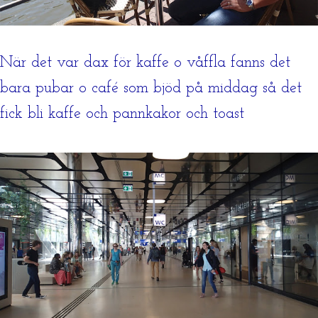
När det var dax för kaffe o våffla fanns det
bara pubar o café som bjöd på middag så det
fick bli kaffe och pannkakor och toast