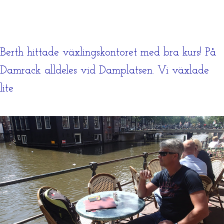
Berth hittade växlingskontoret med bra kurs! På
Damrack alldeles vid Damplatsen. Vi växlade
lite