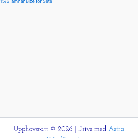
15/6 lämnar Bize för Sete
Upphovsrätt © 2026 | Drivs med
Astra