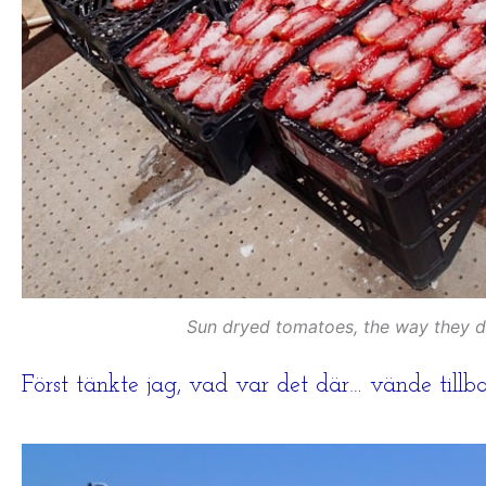
Sun dryed tomatoes, the way they d
Först tänkte jag, vad var det där… vände tillba