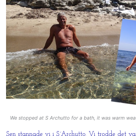
We stopped at S Archutto for a bath, it was warm wea
Sen stannade vi i S´Archutto. Vi trodde det 