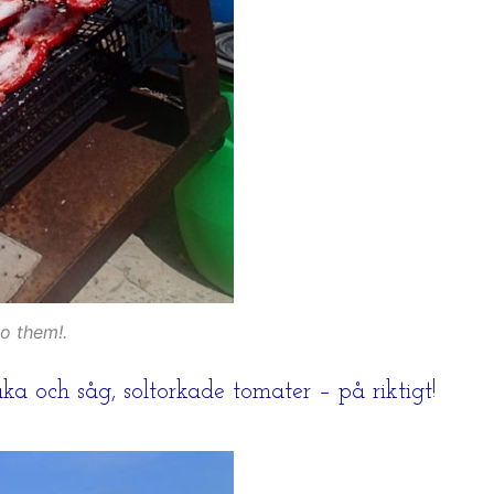
o them!.
ka och såg, soltorkade tomater – på riktigt!