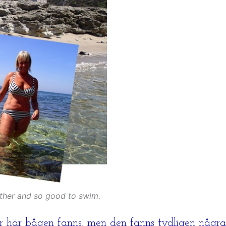
ther and so good to swim.
var här bågen fanns, men den fanns tydligen någ