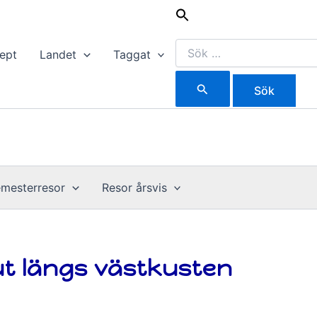
Sök
efter:
ept
Landet
Taggat
mesterresor
Resor årsvis
t längs västkusten