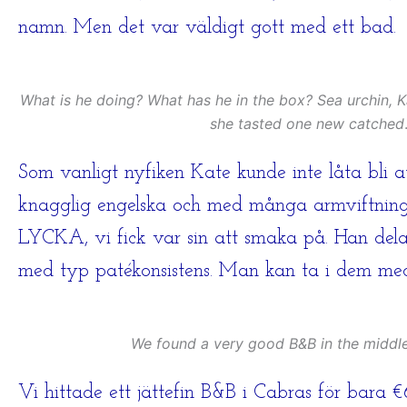
namn. Men det var väldigt gott med ett bad.
What is he doing? What has he in the box? Sea urchin, 
she tasted one new catched
Som vanligt nyfiken Kate kunde inte låta bli a
knagglig engelska och med många armviftninga
LYCKA, vi fick var sin att smaka på. Han dela
med typ patékonsistens. Man kan ta i dem me
We found a very good B&B in the middle 
Vi hittade ett jättefin B&B i Cabras för bara €6