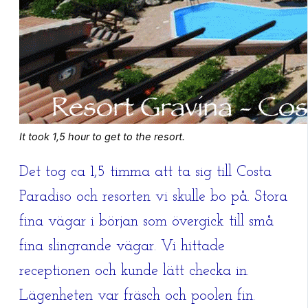
It took 1,5 hour to get to the resort.
Det tog ca 1,5 timma att ta sig till Costa
Paradiso och resorten vi skulle bo på. Stora
fina vägar i början som övergick till små
fina slingrande vägar. Vi hittade
receptionen och kunde lätt checka in.
Lägenheten var fräsch och poolen fin.