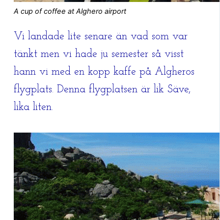
A cup of coffee at Alghero airport
Vi landade lite senare än vad som var
tänkt men vi hade ju semester så visst
hann vi med en kopp kaffe på Algheros
flygplats. Denna flygplatsen är lik Säve,
lika liten.