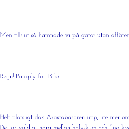
Men tillslut så hamnade vi på gator utan affärer
Regn! Paraply för 15 kr
Helt plötsligt dök Arastabasaren upp, lite mer o
Det är väldigt nära mellan halvskum och fina kvar