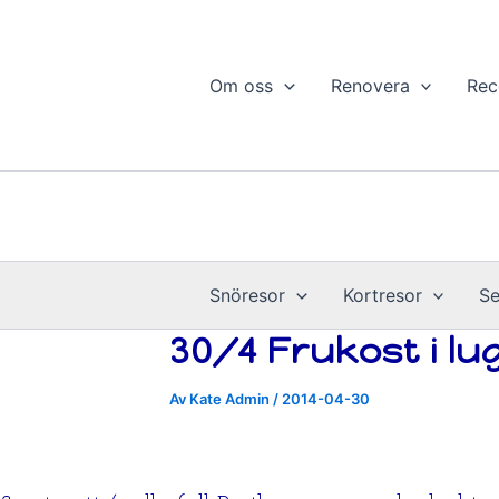
Hoppa
till
innehåll
Om oss
Renovera
Rec
Snöresor
Kortresor
Se
30/4 Frukost i lu
Av
Kate Admin
/
2014-04-30