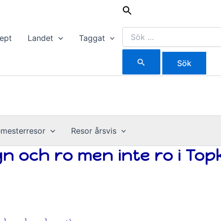
Sök
efter:
ept
Landet
Taggat
mesterresor
Resor årsvis
gn och ro men inte ro i Top