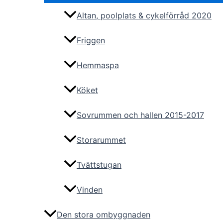
Altan, poolplats & cykelförråd 2020
Friggen
Hemmaspa
Köket
Sovrummen och hallen 2015-2017
Storarummet
Tvättstugan
Vinden
Den stora ombyggnaden