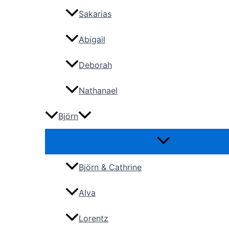
Sakarias
Abigail
Deborah
Nathanael
Björn
Björn & Cathrine
Alva
Lorentz