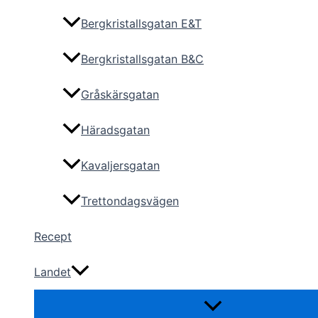
Bergkristallsgatan E&T
Bergkristallsgatan B&C
Gråskärsgatan
Häradsgatan
Kavaljersgatan
Trettondagsvägen
Recept
Landet