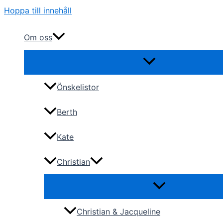
Hoppa till innehåll
Om oss
Önskelistor
Berth
Kate
Christian
Christian & Jacqueline