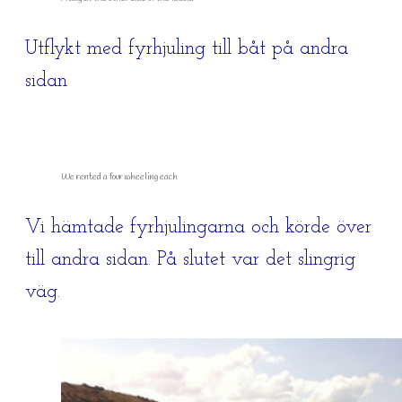
Utflykt med fyrhjuling till båt på andra
sidan
We rented a four wheeling each
Vi hämtade fyrhjulingarna och körde över
till andra sidan. På slutet var det slingrig
väg.