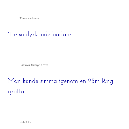
Three sun lovers
Tre soldyrkande badare
We swam through a cave
Man kunde simma igenom en 25m lång
grotta
Keleftiko