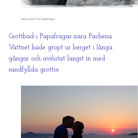
And so north to Papafragas
Grottbad i Papafragas nära Pachena.
Vattnet hade gröpt ur berget i långa
gångar och avslutat längst in med
sandfyllda grottor.