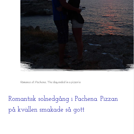
Romance at Pachena. The day ended in a pizzeria
Romantisk solnedgång i Pachena. Pizzan
på kvällen smakade så gott