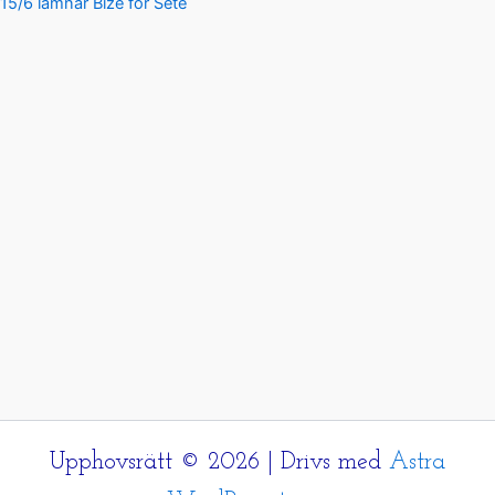
15/6 lämnar Bize för Sete
Upphovsrätt © 2026 | Drivs med
Astra