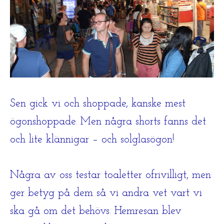
Sen gick vi och shoppade, kanske mest
ögonshoppade. Men några shorts fanns det
och lite klännigar – och solglasögon!
Några av oss testar toaletter ofrivilligt, men
ger betyg på dem så vi andra vet vart vi
ska gå om det behövs. Hemresan blev