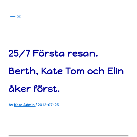
Hoppa
till
innehåll
25/7 Första resan.
Berth, Kate Tom och Elin
åker först.
Av
Kate Admin
/
2012-07-25