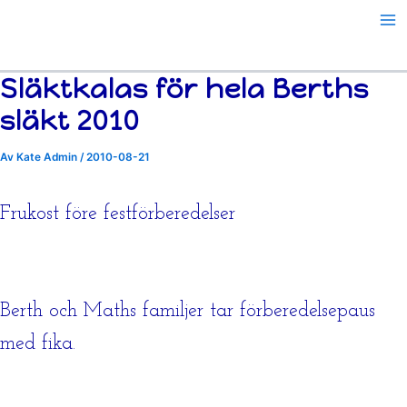
Hoppa
till
innehåll
Släktkalas för hela Berths
släkt 2010
Av
Kate Admin
/
2010-08-21
Frukost före festförberedelser
Berth och Maths familjer tar förberedelsepaus
med fika.