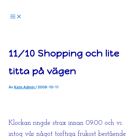
Hoppa
till
innehåll
11/10 Shopping och lite
titta på vägen
Av
Kate Admin
/
2008-10-11
Klockan ringde strax innan 09.00 och vi
intog vår något torftiga frukost bestående