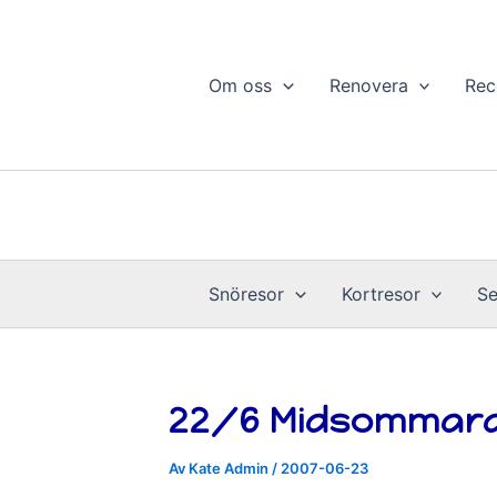
Hoppa
till
innehåll
Om oss
Renovera
Rec
Snöresor
Kortresor
Se
22/6 Midsommaraft
Av
Kate Admin
/
2007-06-23