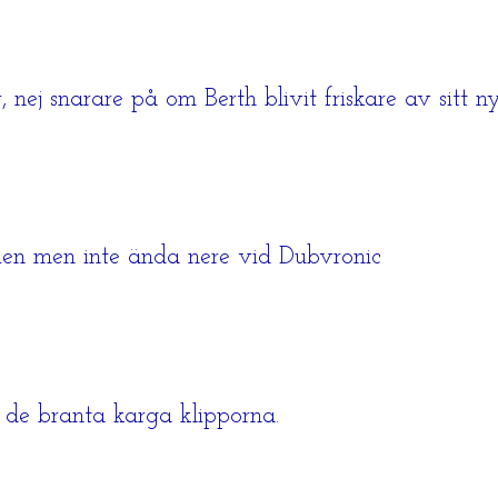
nej snarare på om Berth blivit friskare av sitt nya
tien men inte ända nere vid Dubvronic
 de branta karga klipporna.