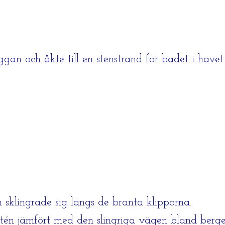
an och åkte till en stenstrand för badet i havet.
sklingrade sig längs de branta klipporna.
itén jämfört med den slingriga vägen bland berge