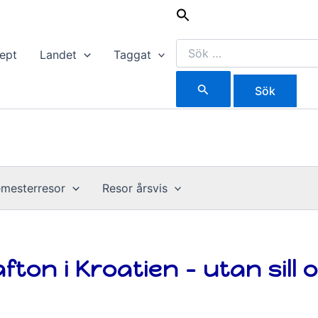
Sök
efter:
ept
Landet
Taggat
mesterresor
Resor årsvis
on i Kroatien – utan sill o