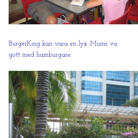
BurgerKing kan vara en lyx. Mums va
gott med hamburgare.