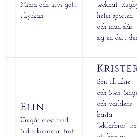
Micra och trivs gott
tecknat.. Rugb
i kyrkan.
heter sporten
och man slår
sig en del i de
Kriste
Son till Elsie
och Sten. Singe
Elin
och världens
bästa
Umgås mest med
”lekfarbror” tro
äldre kompisar trots