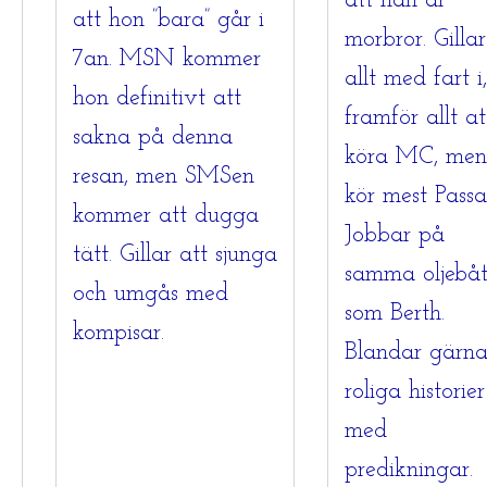
att han är
att hon ”bara” går i
morbror. Gillar
7an. MSN kommer
allt med fart i,
hon definitivt att
framför allt at
sakna på denna
köra MC, men
resan, men SMSen
kör mest Passa
kommer att dugga
Jobbar på
tätt. Gillar att sjunga
samma oljebå
och umgås med
som Berth.
kompisar.
Blandar gärn
roliga historier
med
predikningar.