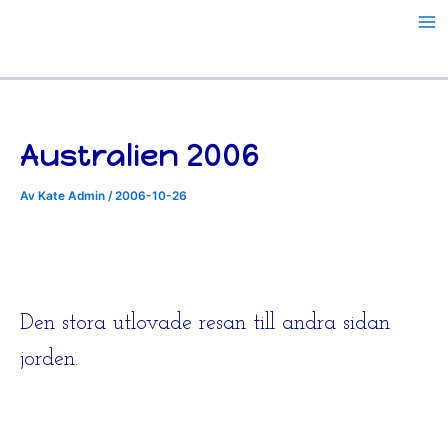
Hoppa
till
innehåll
Australien 2006
Av
Kate Admin
/
2006-10-26
Den stora utlovade resan till andra sidan
jorden.