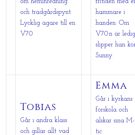
om heminredning
fritiden med e
och trädgårdspynt.
hammare i
Lycklig ägare till en
handen. Om
V70
V70:n är ledi
slipper han kö
Sunny.
Emma
Går i kyrkans
Tobias
förskola och
Går i andra klass
älskar sina M-
och gillar allt vad
tic